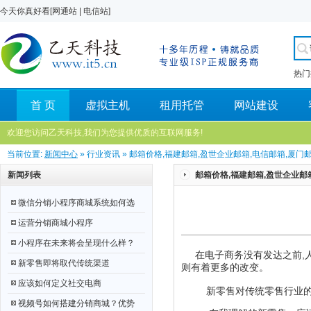
今天你真好看[
网通站
|
电信站
]
热门
首 页
虚拟主机
租用托管
网站建设
欢迎您访问乙天科技,我们为您提供优质的互联网服务!
当前位置:
新闻中心
» 行业资讯 » 邮箱价格,福建邮箱,盈世企业邮箱,电信邮箱,厦门邮箱,
新闻列表
邮箱价格,福建邮箱,盈世企业邮箱,
微信分销小程序商城系统如何选
运营分销商城小程序
小程序在未来将会呈现什么样？
在电子商务没有发达之前,人
新零售即将取代传统渠道
则有着更多的改变。
应该如何定义社交电商
新零售对传统零售行业的影
视频号如何搭建分销商城？优势