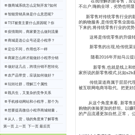
在我理解的新零售，应该是线
微商城系统怎么定制开发?如何
不出户,嗨购全球，劣势也明显
智能营销具体是什么意思呢?
新零售对传统零售行业的影响
的购物服务,是传统零售业面临
TST被查主要什么原因呢？你
下来的,将传统零售行业的优
疫情期间，商家要怎么做到流量
这将是传统零售的升级转
商城是选公众号还是小程序？
新零售的出现,给传统渠道
定位不同，作用也不一样
随着2016年开始马云提出
商家怎么样才能做好小程序分销
做好这几点，跨境分销不愁转化
新零售,也就是线上和线下相
家所说的新零售模式,比如s2b
农产品带货，应该如何做好？
传统渠道商属于层层代理的模
玩转社群，理解三个属性
被互联网电商等取代。把更好
既共生，又复杂的竞争关系
手机移动网站和小程序，那个为
从这个角度来看, 新零售造
购物的体验更加的舒坦。以赚
想要提高微信小程序商城销量，
的产品流通更加自然,正常， 
从人，货，场的角度来了解零售
第一页 上一页
下一页
最后页