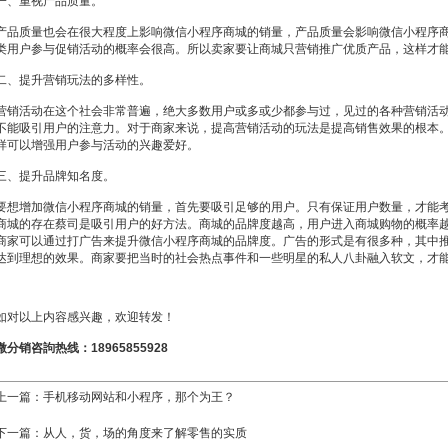
一、重视产品质量。
产品质量也会在很大程度上影响微信小程序商城的销量，产品质量会影响微信小程序
类用户参与促销活动的概率会很高。所以卖家要让商城只营销推广优质产品，这样才
二、提升营销玩法的多样性。
营销活动在这个社会非常普遍，绝大多数用户或多或少都参与过，见过的各种营销活
不能吸引用户的注意力。对于商家来说，提高营销活动的玩法是提高销售效果的根本
样可以增强用户参与活动的兴趣爱好。
三、提升品牌知名度。
要想增加微信小程序商城的销量，首先要吸引足够的用户。只有保证用户数量，才能
商城的存在蔡司是吸引用户的好方法。商城的品牌度越高，用户进入商城购物的概率
商家可以通过打广告来提升微信小程序商城的品牌度。广告的形式是有很多种，其中
达到理想的效果。商家要把当时的社会热点事件和一些明星的私人八卦融入软文，才
如对以上内容感兴趣，欢迎转发！
微分销咨訽热线：18965855928
上一篇：
手机移动网站和小程序，那个为王？
下一篇：
从人，货，场的角度来了解零售的实质