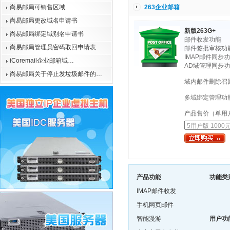
尚易邮局可销售区域
263企业邮箱
尚易邮局更改域名申请书
新版263G+
尚易邮局绑定域别名申请书
邮件收发功能
尚易邮局管理员密码取回申请表
邮件签批审核功
IMAP邮件同步
iCoremail企业邮箱域…
AD域管理同步
尚易邮局关于停止发垃圾邮件的…
域内邮件删除召
多域绑定管理功
产品售价（单用
产品功能
功能类
IMAP邮件收发
手机网页邮件
智能漫游
用户功