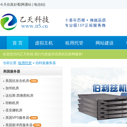
今天你真好看[
网通站
|
电信站
]
首 页
虚拟主机
租用托管
网站建设
欢迎您访问乙天科技,我们为您提供优质的互联网服务!
当前位置:
租用托管
» 伯利兹服务器
美国服务器
美国抗攻击机房
加州机房
达拉斯.西雅图机房
坦帕机房
圣安娜机房
美国VPS服务器
美国新泽西服务器