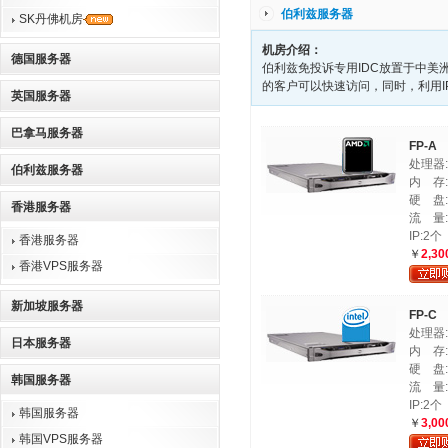
伯利兹服务器
SK丹佛机房
机房介绍：
德国服务器
伯利兹免投诉专用IDC放置于中美
的客户可以快速访问，同时，利用IP
英国服务器
巴拿马服务器
FP-A
处理器:A
伯利兹服务器
内 存:
硬 盘:3
香港服务器
流 量:
IP:2个
香港服务器
￥
2,30
香港VPS服务器
新加坡服务器
FP-C
处理器:In
日本服务器
内 存:
硬 盘:3
韩国服务器
流 量:
IP:2个
韩国服务器
￥
3,00
韩国VPS服务器