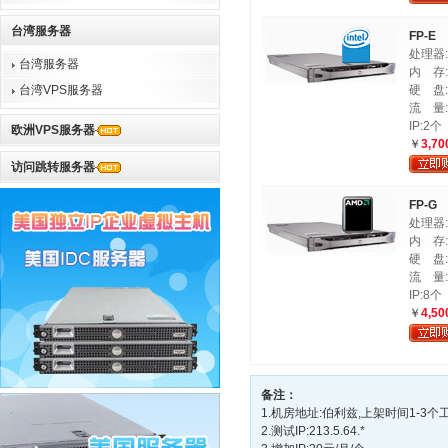
台湾服务器
FP-E
处理器:I
台湾服务器
内 存:
台湾VPS服务器
硬 盘:5
流 量:
IP:2个
欧洲VPS服务器
￥
3,70
访问跳转服务器
FP-G
处理器:A
内 存:
硬 盘:2 
流 量:
IP:8个
￥
4,50
备注：
1.机房地址:伯利兹,上架时间1-3个
2.测试IP:213.5.64.*