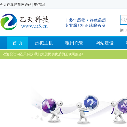
今天你真好看[
网通站
|
电信站
]
热门
首 页
虚拟主机
租用托管
网站建设
欢迎您访问乙天科技,我们为您提供优质的互联网服务!