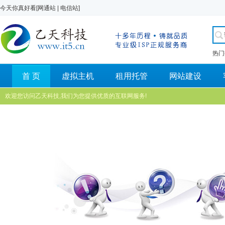
今天你真好看[
网通站
|
电信站
]
热门
首 页
虚拟主机
租用托管
网站建设
欢迎您访问乙天科技,我们为您提供优质的互联网服务!